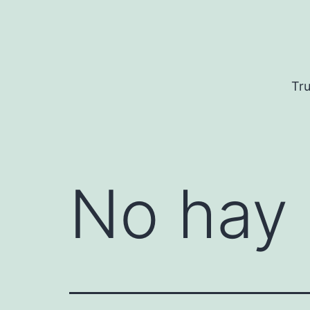
Saltar
al
contenido
Tru
No hay 