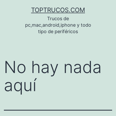
Saltar
TOPTRUCOS.COM
al
Trucos de
contenido
pc,mac,android,iphone y todo
tipo de periféricos
No hay nada
aquí