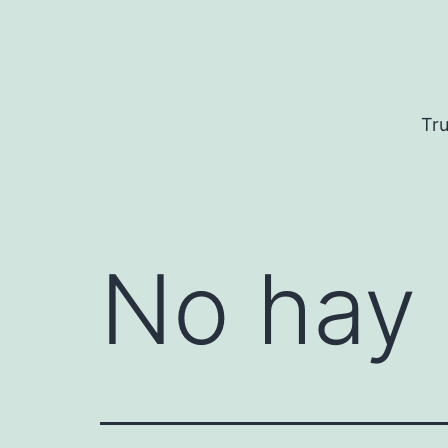
Saltar
al
contenido
Tru
No hay 