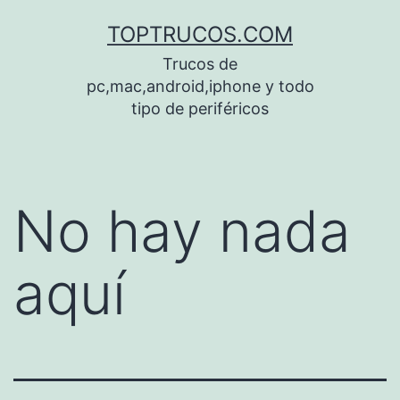
Saltar
TOPTRUCOS.COM
al
Trucos de
contenido
pc,mac,android,iphone y todo
tipo de periféricos
No hay nada
aquí