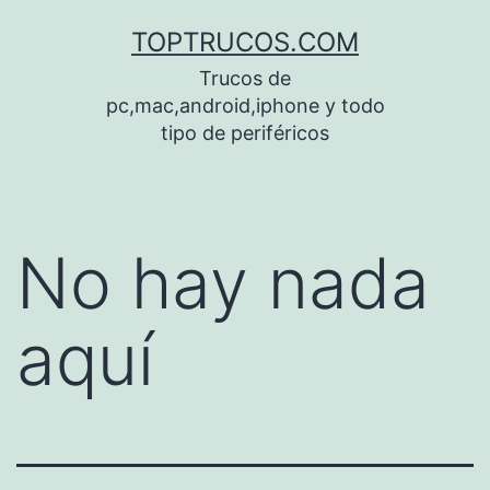
Saltar
TOPTRUCOS.COM
al
Trucos de
contenido
pc,mac,android,iphone y todo
tipo de periféricos
No hay nada
aquí