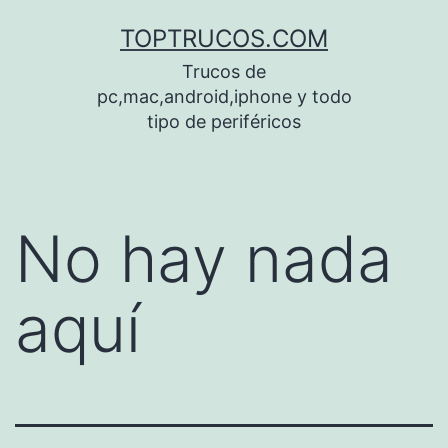
Saltar
TOPTRUCOS.COM
al
Trucos de
contenido
pc,mac,android,iphone y todo
tipo de periféricos
No hay nada
aquí