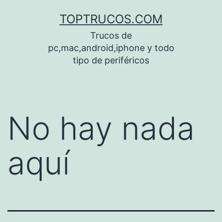
Saltar
TOPTRUCOS.COM
al
Trucos de
contenido
pc,mac,android,iphone y todo
tipo de periféricos
No hay nada
aquí