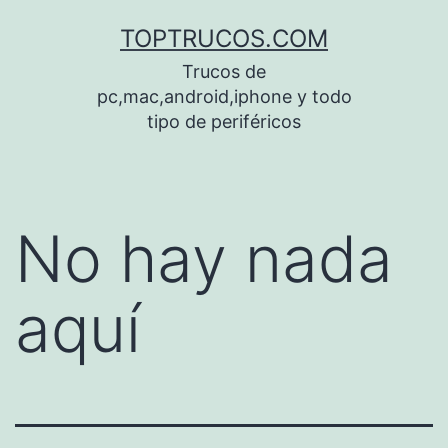
Saltar
TOPTRUCOS.COM
al
Trucos de
contenido
pc,mac,android,iphone y todo
tipo de periféricos
No hay nada
aquí