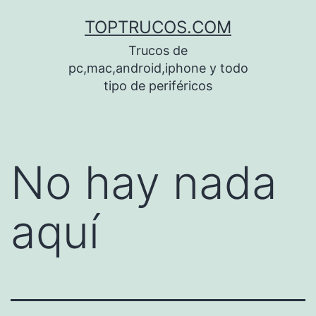
Saltar
TOPTRUCOS.COM
al
Trucos de
contenido
pc,mac,android,iphone y todo
tipo de periféricos
No hay nada
aquí