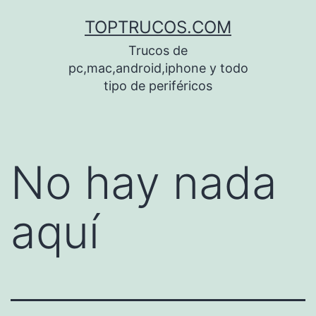
Saltar
TOPTRUCOS.COM
al
Trucos de
contenido
pc,mac,android,iphone y todo
tipo de periféricos
No hay nada
aquí