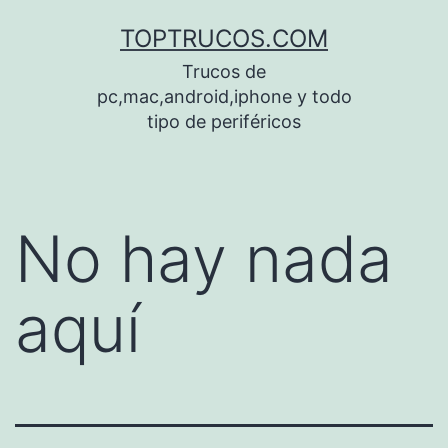
Saltar
TOPTRUCOS.COM
al
Trucos de
contenido
pc,mac,android,iphone y todo
tipo de periféricos
No hay nada
aquí