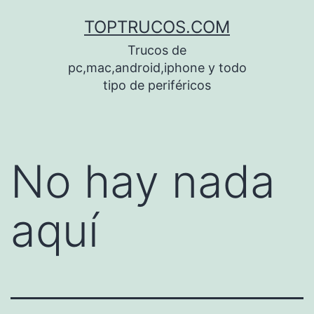
Saltar
TOPTRUCOS.COM
al
Trucos de
contenido
pc,mac,android,iphone y todo
tipo de periféricos
No hay nada
aquí