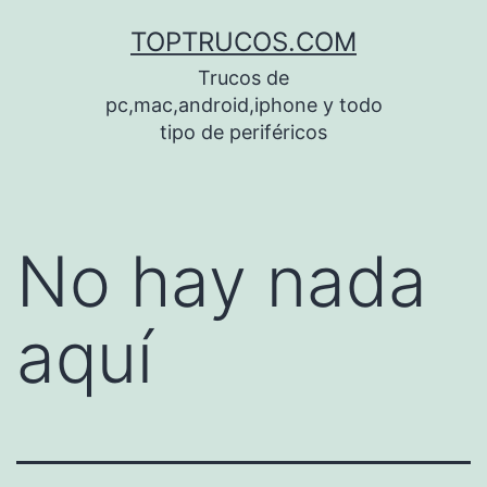
Saltar
TOPTRUCOS.COM
al
Trucos de
contenido
pc,mac,android,iphone y todo
tipo de periféricos
No hay nada
aquí