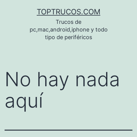
Saltar
TOPTRUCOS.COM
al
Trucos de
contenido
pc,mac,android,iphone y todo
tipo de periféricos
No hay nada
aquí