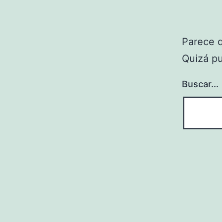
Parece 
Quizá p
Buscar...