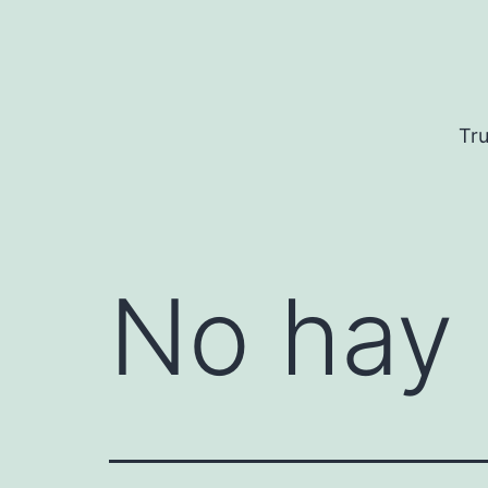
Saltar
al
contenido
Tru
No hay 