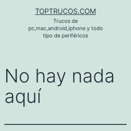
Saltar
TOPTRUCOS.COM
al
Trucos de
contenido
pc,mac,android,iphone y todo
tipo de periféricos
No hay nada
aquí