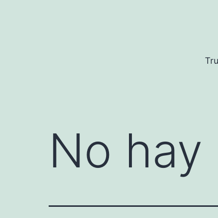
Saltar
al
contenido
Tru
No hay 