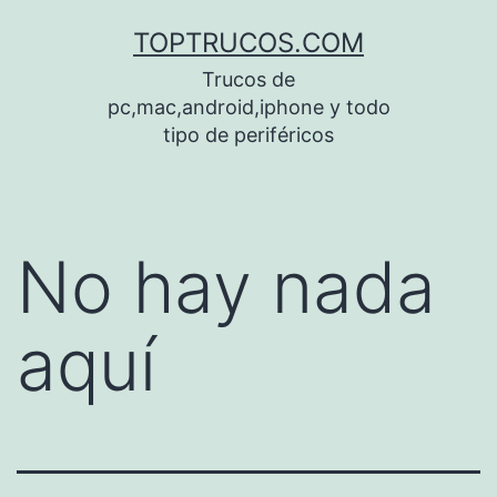
Saltar
TOPTRUCOS.COM
al
Trucos de
contenido
pc,mac,android,iphone y todo
tipo de periféricos
No hay nada
aquí