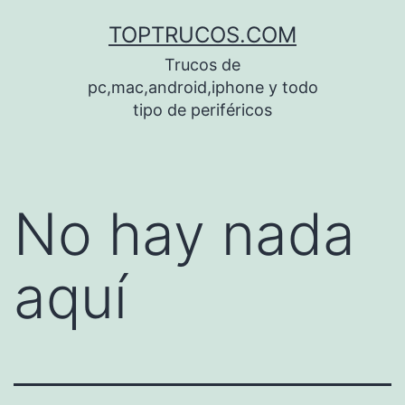
Saltar
TOPTRUCOS.COM
al
Trucos de
contenido
pc,mac,android,iphone y todo
tipo de periféricos
No hay nada
aquí