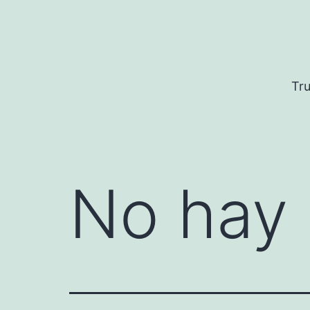
Saltar
al
contenido
Tru
No hay 