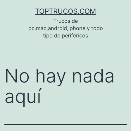
Saltar
TOPTRUCOS.COM
al
Trucos de
contenido
pc,mac,android,iphone y todo
tipo de periféricos
No hay nada
aquí