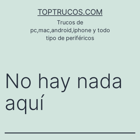
Saltar
TOPTRUCOS.COM
al
Trucos de
contenido
pc,mac,android,iphone y todo
tipo de periféricos
No hay nada
aquí