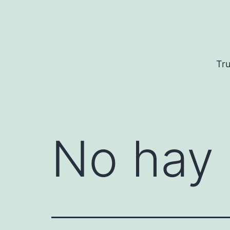
Saltar
al
contenido
Tru
No hay 