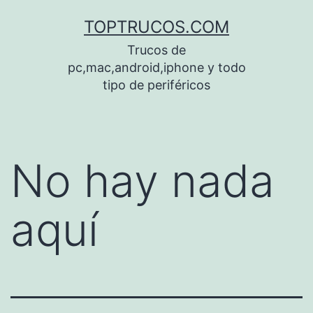
Saltar
TOPTRUCOS.COM
al
Trucos de
contenido
pc,mac,android,iphone y todo
tipo de periféricos
No hay nada
aquí