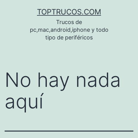
Saltar
TOPTRUCOS.COM
al
Trucos de
contenido
pc,mac,android,iphone y todo
tipo de periféricos
No hay nada
aquí