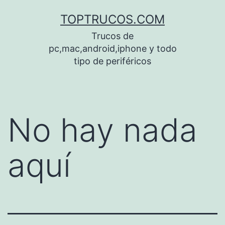
Saltar
TOPTRUCOS.COM
al
Trucos de
contenido
pc,mac,android,iphone y todo
tipo de periféricos
No hay nada
aquí