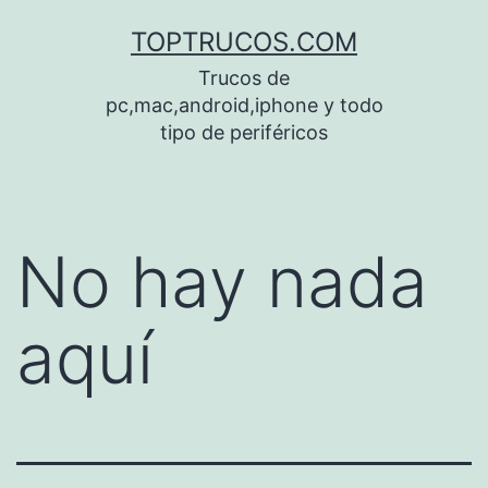
Saltar
TOPTRUCOS.COM
al
Trucos de
contenido
pc,mac,android,iphone y todo
tipo de periféricos
No hay nada
aquí