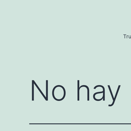
Saltar
al
contenido
Tru
No hay 