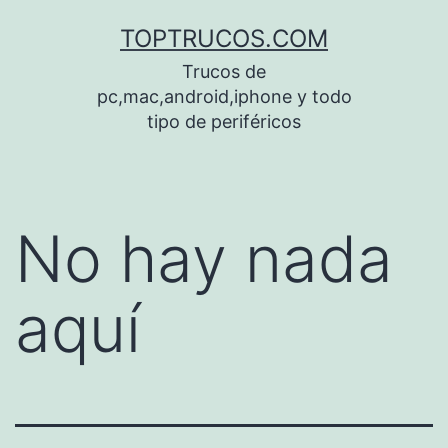
Saltar
TOPTRUCOS.COM
al
Trucos de
contenido
pc,mac,android,iphone y todo
tipo de periféricos
No hay nada
aquí