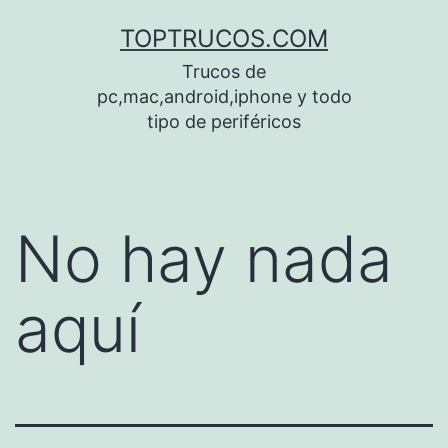
Saltar
TOPTRUCOS.COM
al
Trucos de
contenido
pc,mac,android,iphone y todo
tipo de periféricos
No hay nada
aquí