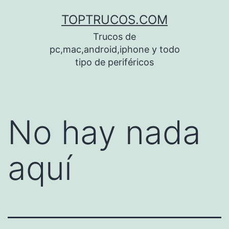
Saltar
TOPTRUCOS.COM
al
Trucos de
contenido
pc,mac,android,iphone y todo
tipo de periféricos
No hay nada
aquí