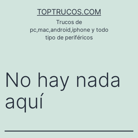
Saltar
TOPTRUCOS.COM
al
Trucos de
contenido
pc,mac,android,iphone y todo
tipo de periféricos
No hay nada
aquí