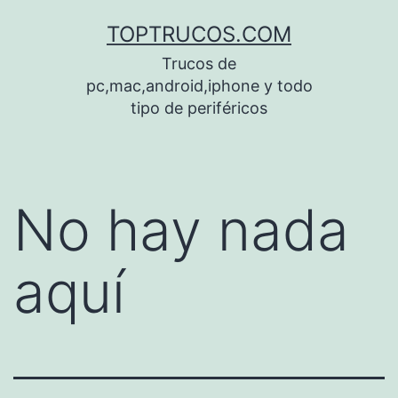
Saltar
TOPTRUCOS.COM
al
Trucos de
contenido
pc,mac,android,iphone y todo
tipo de periféricos
No hay nada
aquí