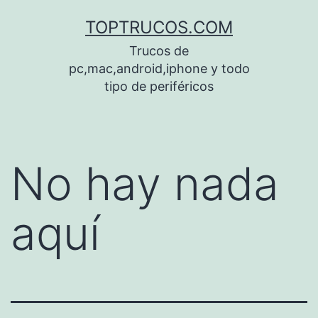
Saltar
TOPTRUCOS.COM
al
Trucos de
contenido
pc,mac,android,iphone y todo
tipo de periféricos
No hay nada
aquí