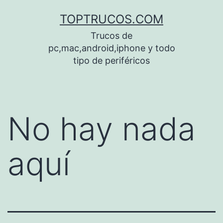
Saltar
TOPTRUCOS.COM
al
Trucos de
contenido
pc,mac,android,iphone y todo
tipo de periféricos
No hay nada
aquí