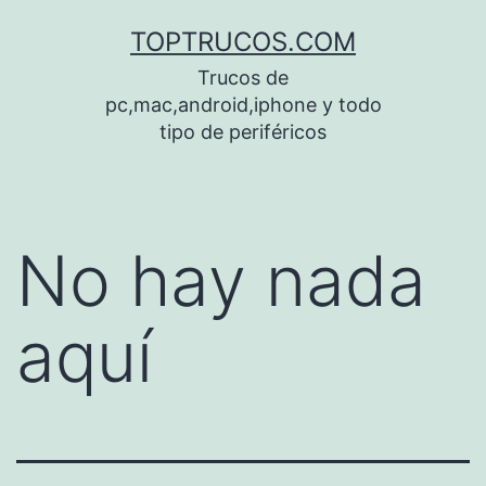
Saltar
TOPTRUCOS.COM
al
Trucos de
contenido
pc,mac,android,iphone y todo
tipo de periféricos
No hay nada
aquí