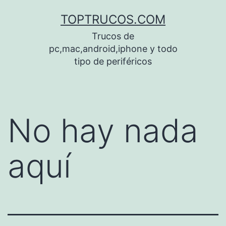
Saltar
TOPTRUCOS.COM
al
Trucos de
contenido
pc,mac,android,iphone y todo
tipo de periféricos
No hay nada
aquí