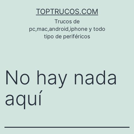
Saltar
TOPTRUCOS.COM
al
Trucos de
contenido
pc,mac,android,iphone y todo
tipo de periféricos
No hay nada
aquí