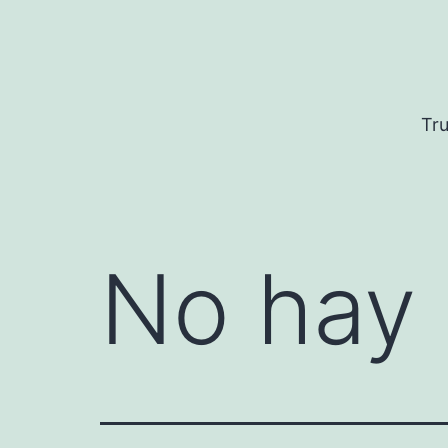
Saltar
al
contenido
Tru
No hay 