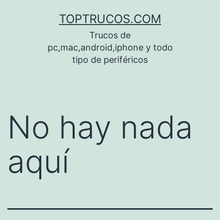
Saltar
TOPTRUCOS.COM
al
Trucos de
contenido
pc,mac,android,iphone y todo
tipo de periféricos
No hay nada
aquí