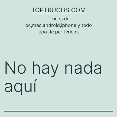
Saltar
TOPTRUCOS.COM
al
Trucos de
contenido
pc,mac,android,iphone y todo
tipo de periféricos
No hay nada
aquí