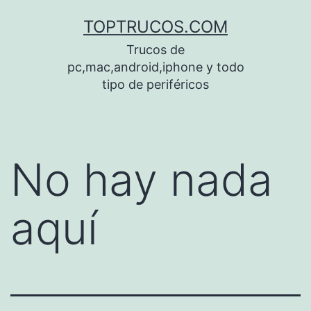
Saltar
TOPTRUCOS.COM
al
Trucos de
contenido
pc,mac,android,iphone y todo
tipo de periféricos
No hay nada
aquí