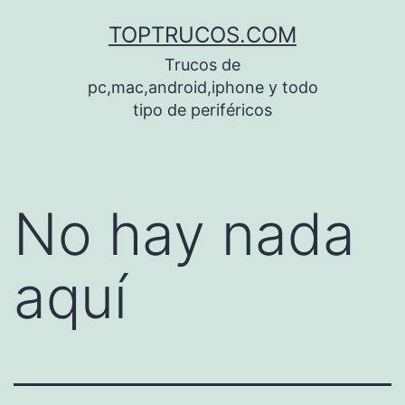
Saltar
TOPTRUCOS.COM
al
Trucos de
contenido
pc,mac,android,iphone y todo
tipo de periféricos
No hay nada
aquí