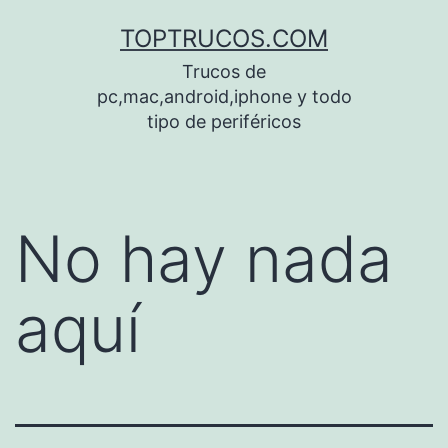
Saltar
TOPTRUCOS.COM
al
Trucos de
contenido
pc,mac,android,iphone y todo
tipo de periféricos
No hay nada
aquí