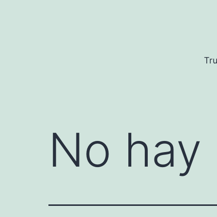
Saltar
al
contenido
Tru
No hay 