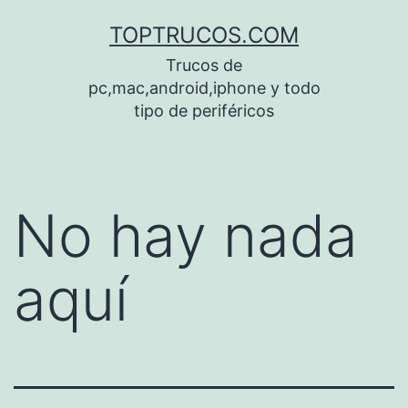
Saltar
TOPTRUCOS.COM
al
Trucos de
contenido
pc,mac,android,iphone y todo
tipo de periféricos
No hay nada
aquí