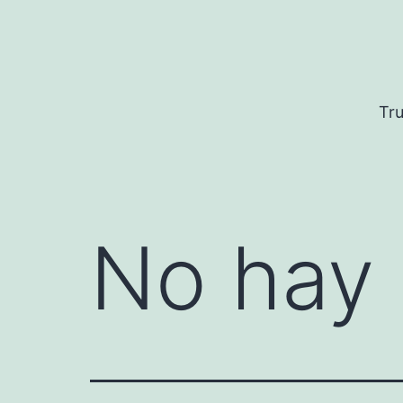
Saltar
al
contenido
Tru
No hay 