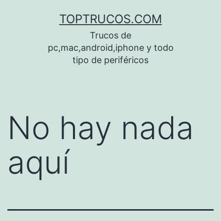
Saltar
TOPTRUCOS.COM
al
Trucos de
contenido
pc,mac,android,iphone y todo
tipo de periféricos
No hay nada
aquí