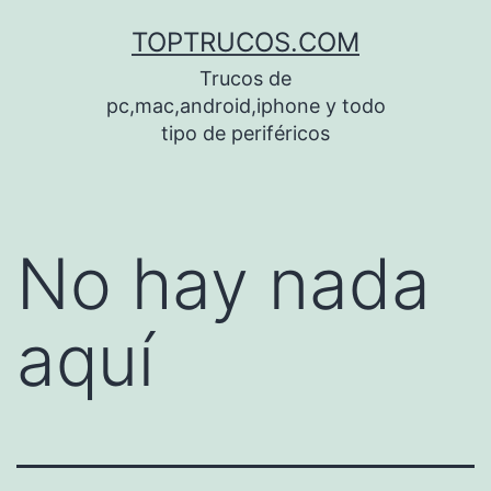
Saltar
TOPTRUCOS.COM
al
Trucos de
contenido
pc,mac,android,iphone y todo
tipo de periféricos
No hay nada
aquí