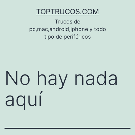
Saltar
TOPTRUCOS.COM
al
Trucos de
contenido
pc,mac,android,iphone y todo
tipo de periféricos
No hay nada
aquí